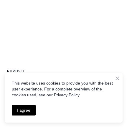
NOVOSTI
Ostanite informisani
This website uses cookies to provide you with the best
user experience. For a complete overview of the
cookies used, see our Privacy Policy.
Zakonske promjene, tehnički vodiči i novosti iz
pleqsa ekosistema.
I agree