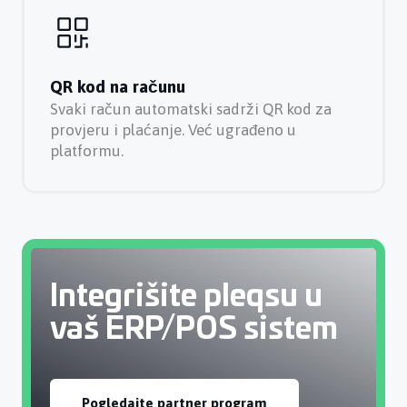
QR kod na računu
Svaki račun automatski sadrži QR kod za
provjeru i plaćanje. Već ugrađeno u
platformu.
Integrišite pleqsu u
vaš ERP/POS sistem
Pogledajte partner program