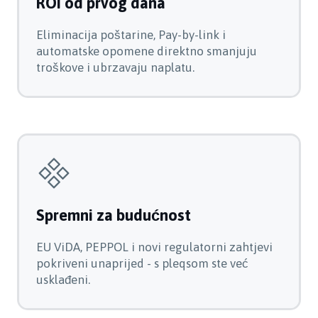
ROI od prvog dana
Eliminacija poštarine, Pay-by-link i
automatske opomene direktno smanjuju
troškove i ubrzavaju naplatu.
Spremni za budućnost
EU ViDA, PEPPOL i novi regulatorni zahtjevi
pokriveni unaprijed - s pleqsom ste već
usklađeni.